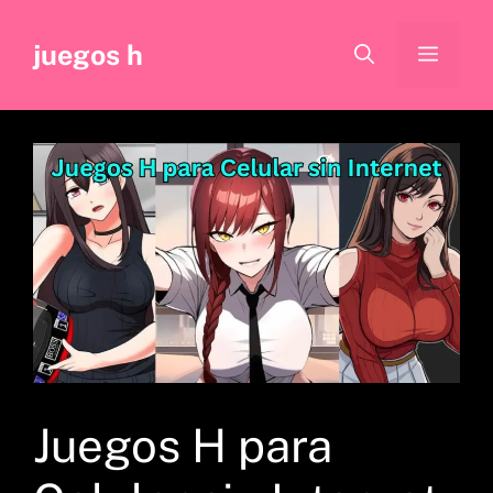
Saltar
al
juegos h
Menú
contenido
Juegos H para