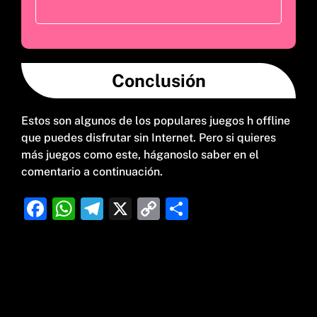
Conclusión
Estos son algunos de los populares juegos h offline
que puedes disfrutar sin Internet. Pero si quieres
más juegos como este, háganoslo saber en el
comentario a continuación.
F
W
T
X
C
C
a
h
el
o
o
c
at
e
p
m
e
s
g
y
p
b
A
ra
Li
ar