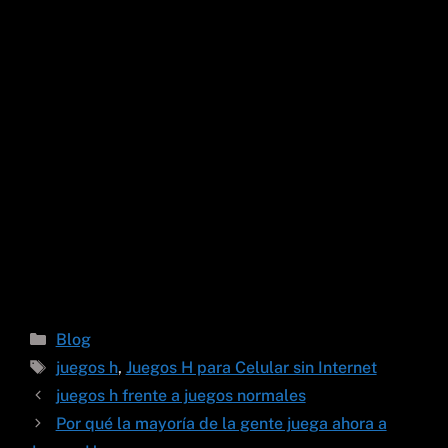
Categorías
Blog
Etiquetas
juegos h
,
Juegos H para Celular sin Internet
juegos h frente a juegos normales
Por qué la mayoría de la gente juega ahora a