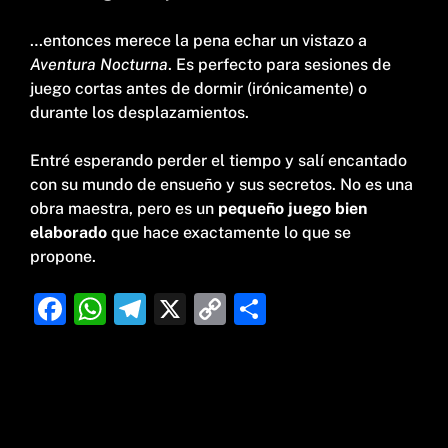
…entonces merece la pena echar un vistazo a
Aventura Nocturna
. Es perfecto para sesiones de
juego cortas antes de dormir (irónicamente) o
durante los desplazamientos.
Entré esperando perder el tiempo y salí encantado
con su mundo de ensueño y sus secretos. No es una
obra maestra, pero es un
pequeño juego bien
elaborado
que hace exactamente lo que se
propone.
F
W
T
X
C
C
a
h
el
o
o
c
at
e
p
m
e
s
g
y
p
b
A
ra
Li
ar