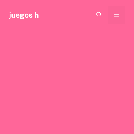
Saltar
al
juegos h
Menú
contenido