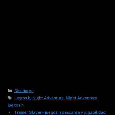
Categorías
Discharge
Etiquetas
juegos h
,
Night Adventure
,
Night Adventure
juegos h
Trainer Slayer – juegos h descarga y jugabilidad