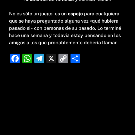
No es sólo un juego, es un
espejo
para cualquiera
que se haya preguntado alguna vez «qué hubiera
pasado si» con personas de su pasado. Lo terminé
hace una semana y todavía estoy pensando en los
amigos a los que probablemente debería llamar.
F
W
T
X
C
C
a
h
el
o
o
c
at
e
p
m
e
s
g
y
p
b
A
ra
Li
ar
o
p
m
n
ti
o
p
k
r
k