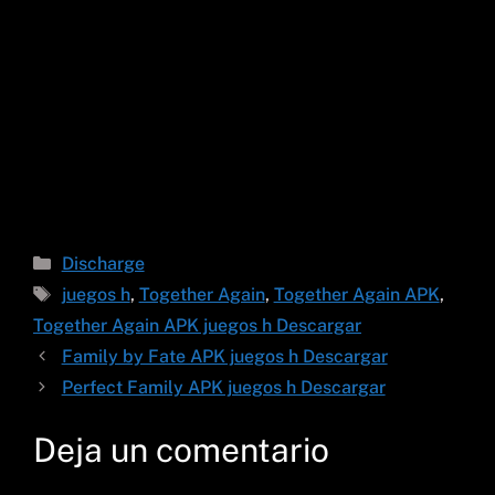
Categorías
Discharge
Etiquetas
juegos h
,
Together Again
,
Together Again APK
,
Together Again APK juegos h Descargar
Family by Fate APK juegos h Descargar
Perfect Family APK juegos h Descargar
Deja un comentario